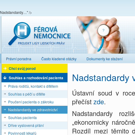
Nadstandardy…" />
Férová nemocnice
Právní poradna
Často kladené otázky
Dokumenty ke stažení
Chci svůj porod
Nadstandardy v
Souhlas a rozhodování pacienta
Práva rodičů, kontakt s dítětem
Ústavní soud v roce
Souhlas s péčí u dítěte
přečíst
zde
.
Poučení pacienta o zákroku
Nadstandardy ve zdravotnictví
Nadstandardy rozliš
Souhlas pacienta
„ekonomicky náročnějš
Dříve vyslovená přání
Rozdíl mezi těmito d
Povinnosti lékařů