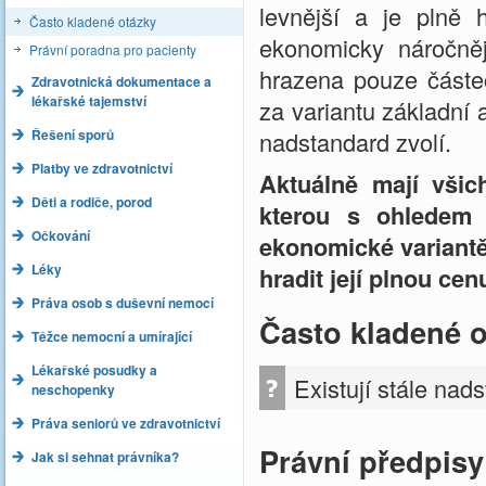
levnější a je plně 
Často kladené otázky
ekonomicky náročnějš
Právní poradna pro pacienty
hrazena pouze částeč
Zdravotnická dokumentace a
lékařské tajemství
za variantu základní a
Řešení sporů
nadstandard zvolí.
Platby ve zdravotnictví
Aktuálně mají všic
Děti a rodiče, porod
kterou s ohledem n
Očkování
ekonomické variantě
Léky
hradit její plnou cen
Práva osob s duševní nemocí
Často kladené 
Těžce nemocní a umírající
Lékařské posudky a
Existují stále nad
neschopenky
Práva seniorů ve zdravotnictví
Právní předpisy
Jak si sehnat právníka?