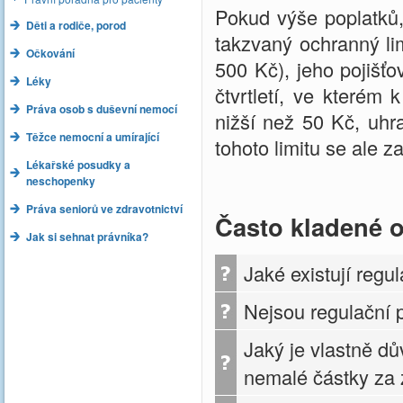
Pokud výše poplatků,
Děti a rodiče, porod
takzvaný ochranný lim
Očkování
500 Kč), jeho pojišťo
Léky
čtvrtletí, ve kterém
Práva osob s duševní nemocí
nižší než 50 Kč, uhra
Těžce nemocní a umírající
tohoto limitu se ale z
Lékařské posudky a
neschopenky
Práva seniorů ve zdravotnictví
Často kladené 
Jak si sehnat právníka?
Jaké existují regu
Nejsou regulační p
Jaký je vlastně d
nemalé částky za zd