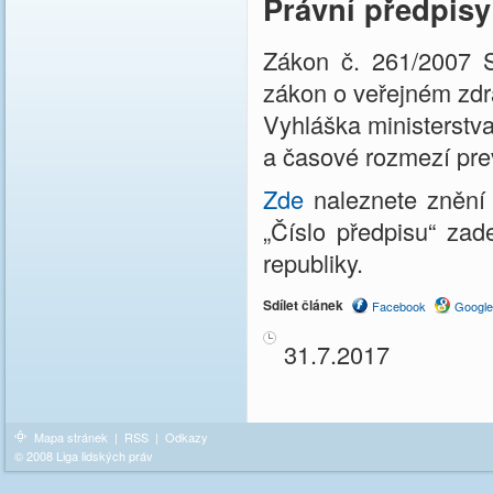
Právní předpisy
Zákon č. 261/2007 Sb
zákon o veřejném zdr
Vyhláška ministerstva
a časové rozmezí pre
Zde
naleznete znění
„Číslo předpisu“ zad
republiky.
Sdílet článek
Facebook
Google
31.7.2017
Mapa stránek
|
RSS
|
Odkazy
© 2008 Liga lidských práv