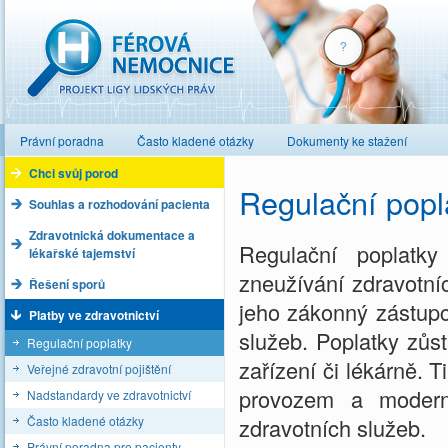
Férová nemocnice
Právní poradna
Často kladené otázky
Dokumenty ke stažení
Chci svůj porod
Regulační popl
Souhlas a rozhodování pacienta
Zdravotnická dokumentace a
Regulační poplatk
lékařské tajemství
zneužívání zdravotníc
Řešení sporů
jeho zákonný zástupc
Platby ve zdravotnictví
služeb. Poplatky zůst
Regulační poplatky
zařízení či lékárně. 
Veřejné zdravotní pojištění
provozem a moderni
Nadstandardy ve zdravotnictví
Často kladené otázky
zdravotních služeb.
Právní poradna pro pacienty