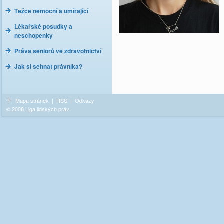
Těžce nemocní a umírající
Lékařské posudky a
neschopenky
Práva seniorů ve zdravotnictví
Jak si sehnat právníka?
Mapa stránek
|
RSS
|
Odkazy
© 2008 Liga lidských práv