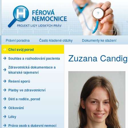
Férová nemocnice
Právní poradna
Často kladené otázky
Dokumenty ke stažení
Chci svůj porod
Zuzana Candigl
Souhlas a rozhodování pacienta
Zdravotnická dokumentace a
lékařské tajemství
Řešení sporů
Platby ve zdravotnictví
Děti a rodiče, porod
Očkování
Léky
Práva osob s duševní nemocí