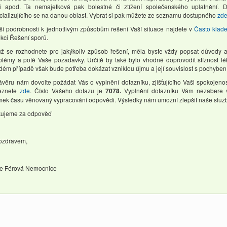
i apod. Ta nemajetková pak bolestné či ztížení společenského uplatnění. 
cializujícího se na danou oblast. Vybrat si pak můžete ze seznamu dostupného
zd
žší podrobnosti k jednotlivým způsobům řešení Vaší situace najdete v
Často klad
ekci Řešení sporů.
už se rozhodnete pro jakýkoliv způsob řešení, měla byste vždy popsat důvody 
blémy a poté Vaše požadavky. Určitě by také bylo vhodné doprovodit stížnost lék
dém případě však bude potřeba dokázat vzniklou újmu a její souvislost s pochyben
ávěru nám dovolte požádat Vás o vyplnění dotazníku, zjišťujícího Vaši spokojen
eznete
zde
. Číslo Vašeho dotazu je
7078.
Vyplnění dotazníku Vám nezabere ví
mek času věnovaný vypracování odpovědi. Výsledky nám umožní zlepšit naše služb
ujeme za odpověď
ozdravem,
e Férová Nemocnice