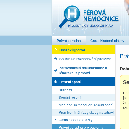
Férová nemocnice
Právní poradna
Často kladené otázky
Chci svůj porod
Prá
Souhlas a rozhodování pacienta
Zdravotnická dokumentace a
Dota
lékařské tajemství
Se
Řešení sporů
Stížnosti
Dob
Soudní řešení
jse
že 
Mediace: mimosoudní řešení sporů
sku
Promlčení náhrady škody na zdraví
Často kladené otázky
Právní poradna pro pacienty