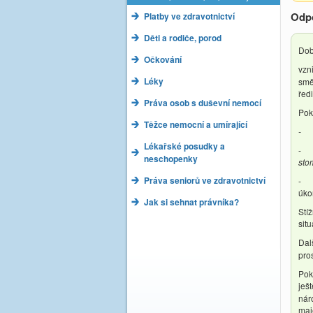
Odp
Platby ve zdravotnictví
Děti a rodiče, porod
Dob
Očkování
vzn
Léky
smě
řed
Práva osob s duševní nemocí
Pok
Těžce nemocní a umírající
- s
Lékařské posudky a
- d
neschopenky
sto
Práva seniorů ve zdravotnictví
úko
Jak si sehnat právníka?
Stí
sit
Dal
pro
Pok
ješ
nár
maj