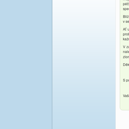
péč
spe
Bli
v s
Ať 
pro
kaž
V z
nal
zlo
Děk
S p
Vaš