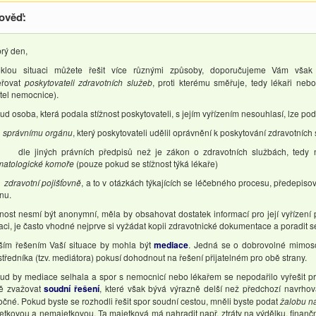
ověď:
rý den,
iklou situaci můžete řešit více různými způsoby, doporučujeme Vám však
řovat
poskytovateli zdravotních služeb
, proti kterému směřuje, tedy lékaři neb
itel nemocnice).
ud osoba, která podala stížnost poskytovateli, s jejím vyřízením nesouhlasí, lze poda
právnímu orgánu
, který poskytovateli udělil oprávnění k poskytování zdravotních
le jiných právních předpisů než je zákon o zdravotních službách, tedy 
matologické komoře
(pouze pokud se stížnost týká lékaře)
-
zdravotní pojišťovně
, a to v otázkách týkajících se léčebného procesu, předepisov
nu.
žnost nesmí být anonymní, měla by obsahovat dostatek informací pro její vyřízení 
uaci, je často vhodné nejprve si vyžádat kopii zdravotnické dokumentace a poradit 
ším řešením Vaší situace by mohla být
mediace
. Jedná se o dobrovolné mimoso
středníka (tzv. mediátora) pokusí dohodnout na řešení přijatelném pro obě strany.
ud by mediace selhala a spor s nemocnicí nebo lékařem se nepodařilo vyřešit p
tě zvažovat
soudní řešení
, které však bývá výrazně delší než předchozí navrho
očné. Pokud byste se rozhodli řešit spor soudní cestou, mněli byste podat
žalobu n
etkovou a nemajetkovou. Ta majetková má nahradit např. ztráty na výdělku, finanč