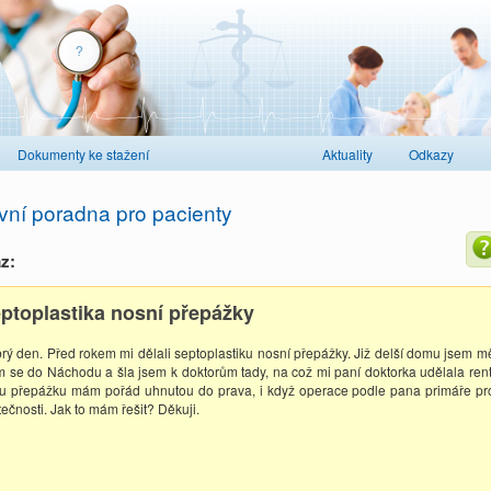
Dokumenty ke stažení
Aktuality
Odkazy
vní poradna pro pacienty
z:
ptoplastika nosní přepážky
rý den. Před rokem mi dělali septoplastiku nosní přepážky. Již delší domu jsem měl
m se do Náchodu a šla jsem k doktorům tady, na což mi paní doktorka udělala rent
tu přepážku mám pořád uhnutou do prava, i když operace podle pana primáře pro
tečnosti. Jak to mám řešit? Děkuji.