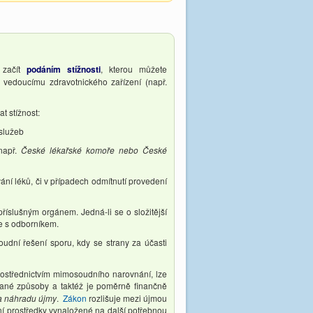
 začít
podáním stížnosti
, kterou můžete
o vedoucímu zdravotnického zařízení (např.
t stížnost:
 služeb
např.
České lékařské komoře nebo České
ání léků, či v případech odmítnutí provedení
příslušným orgánem. Jedná-li se o složitější
se s odborníkem.
udní řešení sporu, kdy se strany za účasti
rostřednictvím mimosoudního narovnání, lze
vané způsoby a taktéž je poměrně finančně
a náhradu újmy
.
Zákon
rozlišuje mezi újmou
ní prostředky vynaložené na další potřebnou