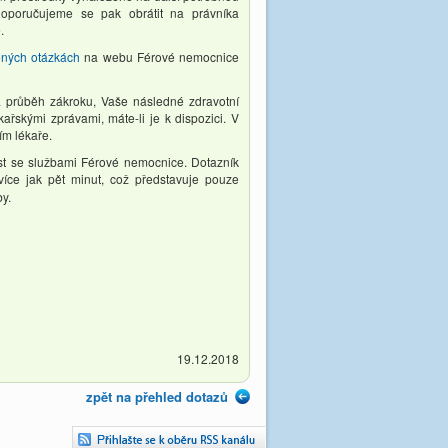
Doporučujeme se pak obrátit na právníka
e
.
ených otázkách
na webu Férové nemocnice
a průběh zákroku, Vaše následné zdravotní
ařskými zprávami, máte-li je k dispozici. V
ím lékaře.
ost se službami Férové nemocnice. Dotazník
ce jak pět minut, což představuje pouze
y.
19.12.2018
zpět na přehled dotazů