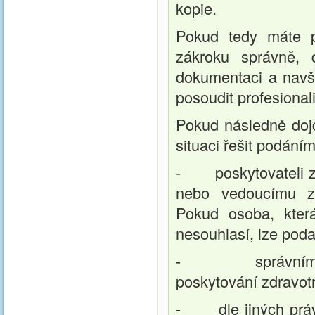
kopie.
Pokud tedy máte p
zákroku správně, 
dokumentaci a navšt
posoudit profesiona
Pokud následně dojd
situaci řešit podání
- poskytovateli zdr
nebo vedoucímu zdr
Pokud osoba, která
nesouhlasí, lze podat
- správnímu orgá
poskytování zdravot
- dle jiných právn