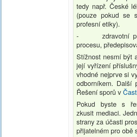
tedy např. České l
(pouze pokud se st
profesní etiky).
- zdravotní pojiš
procesu, předepisová
Stížnost nesmí být 
její vyřízení přísluš
vhodné nejprve si v
odborníkem. Další p
Řešení sporů v
Čast
Pokud byste s řeš
zkusit mediaci. Jed
strany za účasti pro
přijatelném pro obě 