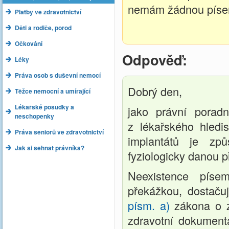
nemám žádnou píse
Platby ve zdravotnictví
Děti a rodiče, porod
Očkování
Odpověď:
Léky
Práva osob s duševní nemocí
Dobrý den,
Těžce nemocní a umírající
Lékařské posudky a
jako právní porad
neschopenky
z lékařského hledi
Práva seniorů ve zdravotnictví
implantátů je zp
Jak si sehnat právníka?
fyziologicky danou p
Neexistence píse
překážkou, dostaču
písm. a)
zákona o z
zdravotní dokumenta