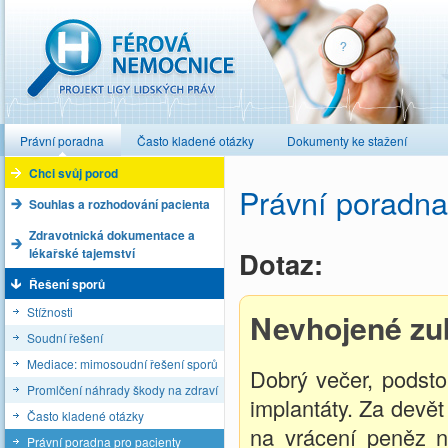
Férová nemocnice
Právní poradna
Často kladené otázky
Dokumenty ke stažení
Chci svůj porod
Právní poradna
Souhlas a rozhodování pacienta
Zdravotnická dokumentace a
lékařské tajemství
Dotaz:
Řešení sporů
Stížnosti
Nevhojené zub
Soudní řešení
Mediace: mimosoudní řešení sporů
Dobrý večer, podsto
Promlčení náhrady škody na zdraví
implantáty. Za devět
Často kladené otázky
na vrácení peněz 
Právní poradna pro pacienty