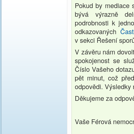
Pokud by mediace se
bývá výrazně del
podrobnosti k jedno
odkazovaných
Čast
v sekci Řešení spor
V závěru nám dovolte
spokojenost se sl
Číslo Vašeho dotazu
pět minut, což pře
odpovědi. Výsledky 
Děkujeme za odpov
Vaše Férová nemoc