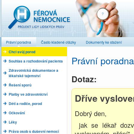
Férová nemocnice
Právní poradna
Často kladené otázky
Dokumenty ke stažení
Chci svůj porod
Právní poradna
Souhlas a rozhodování pacienta
Zdravotnická dokumentace a
lékařské tajemství
Dotaz:
Řešení sporů
Platby ve zdravotnictví
Dříve vyslove
Děti a rodiče, porod
Dobrý den,
Očkování
Léky
jak se lékař dozv
Práva osob s duševní nemocí
vysloveném přání" k