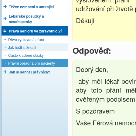
udržování při životě 
Těžce nemocní a umírající
Lékařské posudky a
Děkuji
neschopenky
Práva seniorů ve zdravotnictví
Dříve vyslovená přání
Odpověď:
Jak řešit stížnosti
Často kladené otázky
Právní poradna pro pacienty
Dobrý den,
Jak si sehnat právníka?
aby měl lékař povin
aby toto přání mě
ověřeným podpisem p
S pozdravem
Vaše Férová nemoc