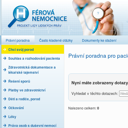
Férová nemocnice
Právní poradna
Často kladené otázky
Dokumenty ke stažení
Chci svůj porod
Právní poradna pro paci
Souhlas a rozhodování pacienta
Zdravotnická dokumentace a
lékařské tajemství
Řešení sporů
Nyní máte zobrazeny dotazy 
Platby ve zdravotnictví
Vyhledat v těchto dotazech:
Děti a rodiče, porod
Očkování
Nalezeno celkem:
0
Léky
Práva osob s duševní nemocí