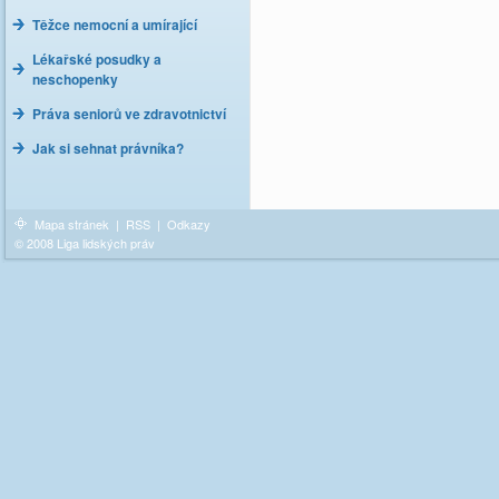
Těžce nemocní a umírající
Lékařské posudky a
neschopenky
Práva seniorů ve zdravotnictví
Jak si sehnat právníka?
Mapa stránek
|
RSS
|
Odkazy
© 2008 Liga lidských práv